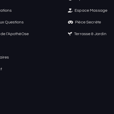
ations
Espace Massage
aux Questions
Pièce Secrète
 de l’ApothéOse
Terrasse & Jardin
aires
t