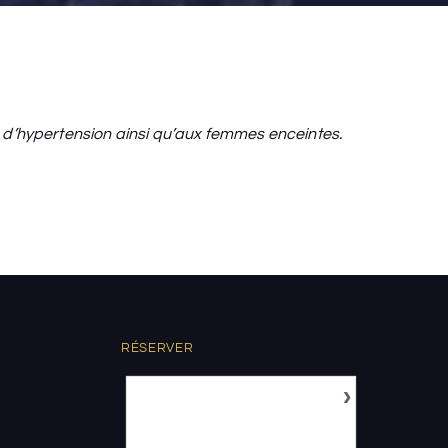
 d’hypertension ainsi qu’aux femmes enceintes.
RÉSERVER
›
Août
2026
LU
MA
ME
JE
VE
SA
DI