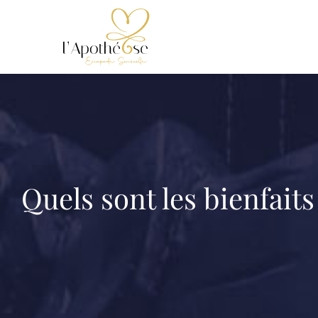
Passer
au
contenu
Quels sont les bienfai