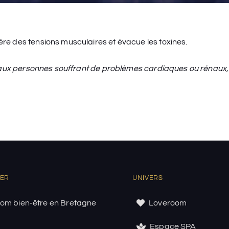
e des tensions musculaires et évacue les toxines.
é aux personnes souffrant de problèmes cardiaques ou rénaux,
UER
UNIVERS
om bien-être en Bretagne
Loveroom
Espace SPA