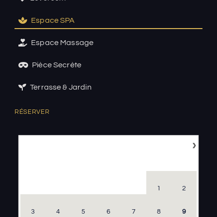
Espace SPA
Espace Massage
Pièce Secrète
Terrasse & Jardin
RÉSERVER
›
Août
2026
LU
MA
ME
JE
VE
SA
DI
1
2
3
4
5
6
7
8
9