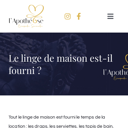
Passer
au
Naviga
contenu
à
bascul
Accueil
Univers
Le linge de maison est-il
fourni ?
Tarifs
FAQ
Réserver
Tout le linge de maison est fourni le temps de la
location : les draps, les serviettes, les tapis de bain,