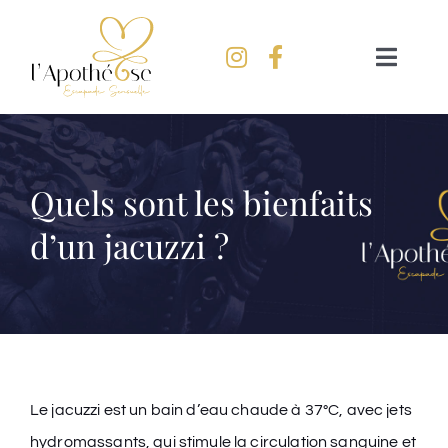
Passer
au
Naviga
contenu
à
bascul
Accueil
Univers
Quels sont les bienfaits
d’un jacuzzi ?
Tarifs
FAQ
Réserver
Le jacuzzi est un bain d’eau chaude à 37°C, avec jets
hydromassants, qui stimule la circulation sanguine et